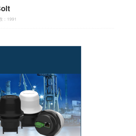
olt
：1991