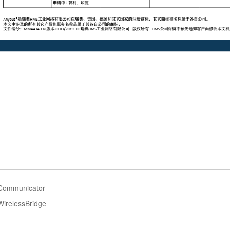
Communicator
irelessBridge