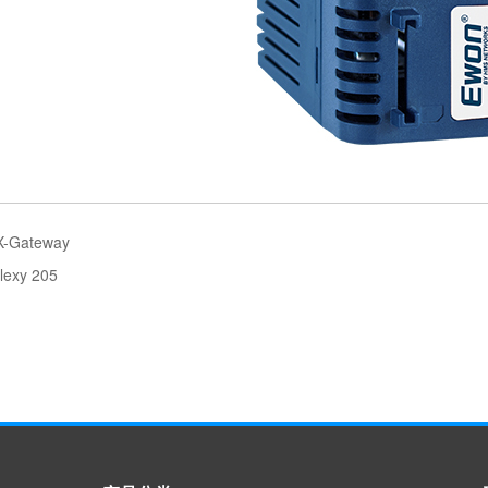
X-Gateway
exy 205